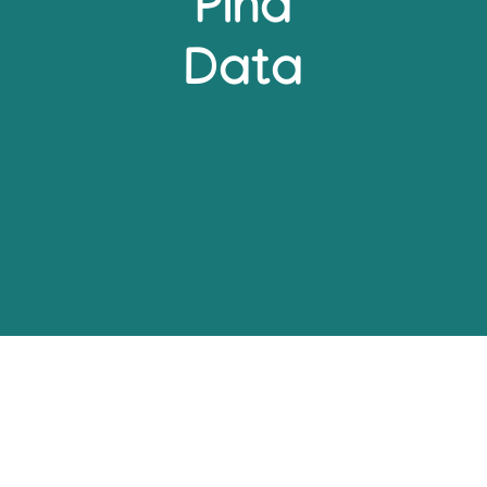
Pina
Data