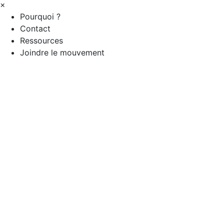
×
Pourquoi ?
Contact
Ressources
Joindre le mouvement
Coordonnées
514-497-7483
admin@mouvementimpact.ca
Suivez-nous