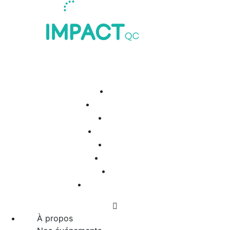
Navigations
À propos
Nos événements
Manifeste
Nos signataires
Pourquoi ?
Ressources
Contact
Joindre le mouvement
À propos